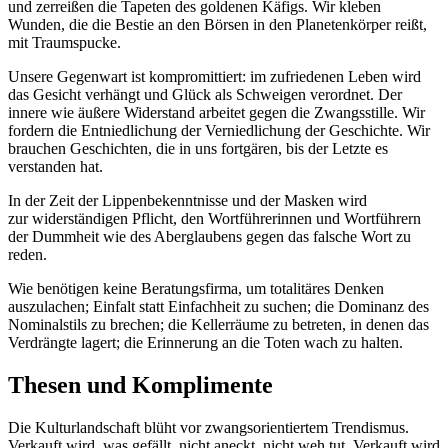
und zerreißen die Tapeten des goldenen Käfigs. Wir kleben
Wunden, die die Bestie an den Börsen in den Planetenkörper reißt,
mit Traumspucke.
Unsere Gegenwart ist kompromittiert: im zufriedenen Leben wird
das Gesicht verhängt und Glück als Schweigen verordnet. Der
innere wie äußere Widerstand arbeitet gegen die Zwangsstille. Wir
fordern die Entniedlichung der Verniedlichung der Geschichte. Wir
brauchen Geschichten, die in uns fortgären, bis der Letzte es
verstanden hat.
In der Zeit der Lippenbekenntnisse und der Masken wird
zur widerständigen Pflicht, den Wortführerinnen und Wortführern
der Dummheit wie des Aberglaubens gegen das falsche Wort zu
reden.
Wie benötigen keine Beratungsfirma, um totalitäres Denken
auszulachen; Einfalt statt Einfachheit zu suchen; die Dominanz des
Nominalstils zu brechen; die Kellerräume zu betreten, in denen das
Verdrängte lagert; die Erinnerung an die Toten wach zu halten.
Thesen und Komplimente
Die Kulturlandschaft blüht vor zwangsorientiertem Trendismus.
Verkauft wird, was gefällt, nicht aneckt, nicht weh tut. Verkauft wird