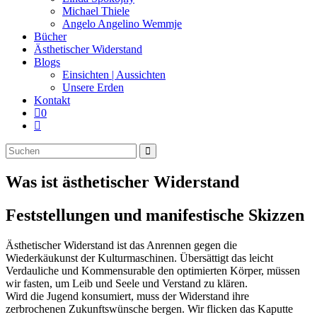
Michael Thiele
Angelo Angelino Wemmje
Bücher
Ästhetischer Widerstand
Blogs
Einsichten | Aussichten
Unsere Erden
Kontakt
0
Website-
Suche
Diese
umschalten
Website
durchsuchen
Was ist ästhetischer Widerstand
Feststellungen und manifestische Skizzen
Ästhetischer Widerstand ist das Anrennen gegen die
Wiederkäukunst der Kulturmaschinen. Übersättigt das leicht
Verdauliche und Kommensurable den optimierten Körper, müssen
wir fasten, um Leib und Seele und Verstand zu klären.
Wird die Jugend konsumiert, muss der Widerstand ihre
zerbrochenen Zukunftswünsche bergen. Wir flicken das Kaputte