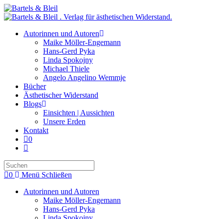
Zum
Inhalt
springen
Autorinnen und Autoren
Maike Möller-Engemann
Hans-Gerd Pyka
Linda Spokojny
Michael Thiele
Angelo Angelino Wemmje
Bücher
Ästhetischer Widerstand
Blogs
Einsichten | Aussichten
Unsere Erden
Kontakt
0
Website-
Suche
Press
umschalten
Escape
0
Menü
Schließen
to
close
Autorinnen und Autoren
the
Maike Möller-Engemann
search
Hans-Gerd Pyka
panel.
Linda Spokojny