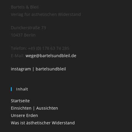
Bartels & Bleil
Verlag für ästhetischen Widerstand
Dunckerstraße 73
10437 Berlin
Telefon: +49 (0) 178 63 74 285
E-Mail:
wege@bartelsundbleil.de
instagram | bartelsundbleil
Inhalt
Startseite
Einsichten | Aussichten
Unsere Erden
Was ist ästhetischer Widerstand