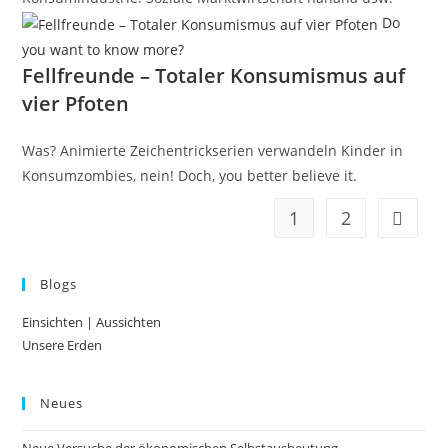
Do
you want to know more?
Fellfreunde – Totaler Konsumismus auf
vier Pfoten
Was? Animierte Zeichentrickserien verwandeln Kinder in
Konsumzombies, nein! Doch, you better believe it.
1
2
Zur näc
Blogs
Einsichten | Aussichten
Unsere Erden
Neues
Neue Versuche der ökonomischen Selbstausbeutung