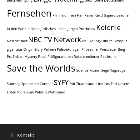
Beschleunigung
Blechtonne
Deutschland
Fernsehen
Filmheldinnen
Fjäll Räven
Geld
Giganotosaurier
Kolonie
In den Wind pinkeln
Jüdisches Leben
Jürgen Prochnow
NBC TV Network
Nasenstüber
Neil Young-Tribute
Octopus
giganteus
Origin Story
Palmen
Paläontologen
Pliosaurier
Prenzlauer Berg
ProSieben Mystery
Prost
Präfigurationen
Raketenmänner
Reichtum
Save the Worlds
Science-Fiction
Segelflugzeuge
SYFY
Sonntag
Sponsored Content
Sylt
Titanosaurus indicus
Tod
Unsere
Erden
Vibranium
Wildnis
Wohlstand
Kontakt