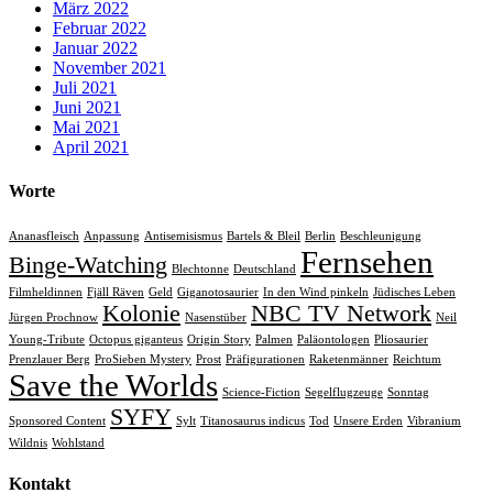
März 2022
Februar 2022
Januar 2022
November 2021
Juli 2021
Juni 2021
Mai 2021
April 2021
Worte
Ananasfleisch
Anpassung
Antisemisismus
Bartels & Bleil
Berlin
Beschleunigung
Fernsehen
Binge-Watching
Blechtonne
Deutschland
Filmheldinnen
Fjäll Räven
Geld
Giganotosaurier
In den Wind pinkeln
Jüdisches Leben
Kolonie
NBC TV Network
Jürgen Prochnow
Nasenstüber
Neil
Young-Tribute
Octopus giganteus
Origin Story
Palmen
Paläontologen
Pliosaurier
Prenzlauer Berg
ProSieben Mystery
Prost
Präfigurationen
Raketenmänner
Reichtum
Save the Worlds
Science-Fiction
Segelflugzeuge
Sonntag
SYFY
Sponsored Content
Sylt
Titanosaurus indicus
Tod
Unsere Erden
Vibranium
Wildnis
Wohlstand
Kontakt