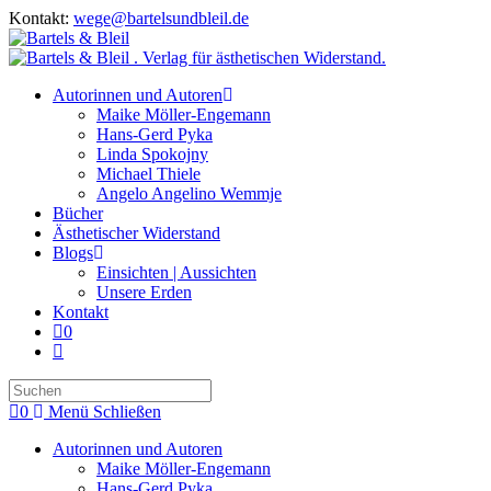
Zum
Kontakt:
wege@bartelsundbleil.de
Inhalt
springen
Autorinnen und Autoren
Maike Möller-Engemann
Hans-Gerd Pyka
Linda Spokojny
Michael Thiele
Angelo Angelino Wemmje
Bücher
Ästhetischer Widerstand
Blogs
Einsichten | Aussichten
Unsere Erden
Kontakt
0
Website-
Suche
Press
umschalten
Escape
0
Menü
Schließen
to
close
Autorinnen und Autoren
the
Maike Möller-Engemann
search
Hans-Gerd Pyka