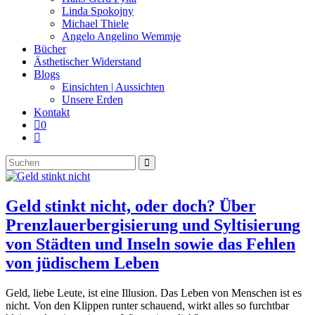
panel.
Linda Spokojny
Michael Thiele
Angelo Angelino Wemmje
Bücher
Ästhetischer Widerstand
Blogs
Einsichten | Aussichten
Unsere Erden
Kontakt
0
Website-
Suche
Diese
umschalten
Website
durchsuchen
Geld stinkt nicht, oder doch? Über
Prenzlauerbergisierung und Syltisierung
von Städten und Inseln sowie das Fehlen
von jüdischem Leben
Geld, liebe Leute, ist eine Illusion. Das Leben von Menschen ist es
nicht. Von den Klippen runter schauend, wirkt alles so furchtbar