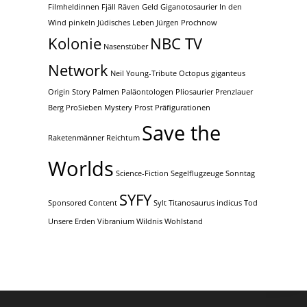
Filmheldinnen
Fjäll Räven
Geld
Giganotosaurier
In den
Wind pinkeln
Jüdisches Leben
Jürgen Prochnow
Kolonie
NBC TV
Nasenstüber
Network
Neil Young-Tribute
Octopus giganteus
Origin Story
Palmen
Paläontologen
Pliosaurier
Prenzlauer
Berg
ProSieben Mystery
Prost
Präfigurationen
Save the
Raketenmänner
Reichtum
Worlds
Science-Fiction
Segelflugzeuge
Sonntag
SYFY
Sponsored Content
Sylt
Titanosaurus indicus
Tod
Unsere Erden
Vibranium
Wildnis
Wohlstand