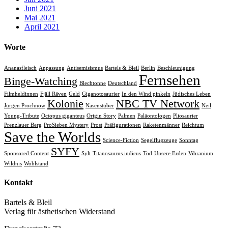
Juni 2021
Mai 2021
April 2021
Worte
Ananasfleisch
Anpassung
Antisemisismus
Bartels & Bleil
Berlin
Beschleunigung
Fernsehen
Binge-Watching
Blechtonne
Deutschland
Filmheldinnen
Fjäll Räven
Geld
Giganotosaurier
In den Wind pinkeln
Jüdisches Leben
Kolonie
NBC TV Network
Jürgen Prochnow
Nasenstüber
Neil
Young-Tribute
Octopus giganteus
Origin Story
Palmen
Paläontologen
Pliosaurier
Prenzlauer Berg
ProSieben Mystery
Prost
Präfigurationen
Raketenmänner
Reichtum
Save the Worlds
Science-Fiction
Segelflugzeuge
Sonntag
SYFY
Sponsored Content
Sylt
Titanosaurus indicus
Tod
Unsere Erden
Vibranium
Wildnis
Wohlstand
Kontakt
Bartels & Bleil
Verlag für ästhetischen Widerstand