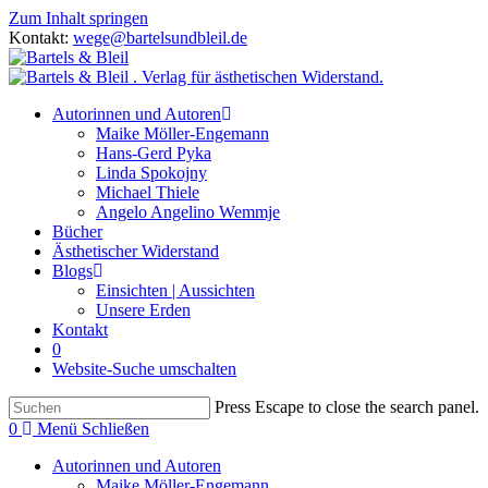
Zum Inhalt springen
Kontakt:
wege@bartelsundbleil.de
Autorinnen und Autoren
Maike Möller-Engemann
Hans-Gerd Pyka
Linda Spokojny
Michael Thiele
Angelo Angelino Wemmje
Bücher
Ästhetischer Widerstand
Blogs
Einsichten | Aussichten
Unsere Erden
Kontakt
0
Website-Suche umschalten
Press Escape to close the search panel.
0
Menü
Schließen
Autorinnen und Autoren
Maike Möller-Engemann