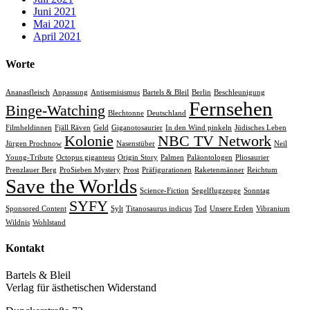
Juni 2021
Mai 2021
April 2021
Worte
Ananasfleisch
Anpassung
Antisemisismus
Bartels & Bleil
Berlin
Beschleunigung
Fernsehen
Binge-Watching
Blechtonne
Deutschland
Filmheldinnen
Fjäll Räven
Geld
Giganotosaurier
In den Wind pinkeln
Jüdisches Leben
Kolonie
NBC TV Network
Jürgen Prochnow
Nasenstüber
Neil
Young-Tribute
Octopus giganteus
Origin Story
Palmen
Paläontologen
Pliosaurier
Prenzlauer Berg
ProSieben Mystery
Prost
Präfigurationen
Raketenmänner
Reichtum
Save the Worlds
Science-Fiction
Segelflugzeuge
Sonntag
SYFY
Sponsored Content
Sylt
Titanosaurus indicus
Tod
Unsere Erden
Vibranium
Wildnis
Wohlstand
Kontakt
Bartels & Bleil
Verlag für ästhetischen Widerstand