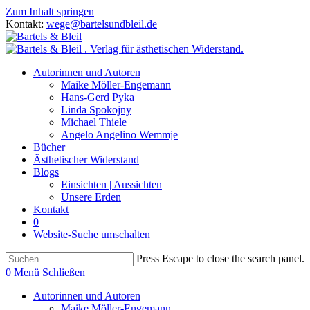
Zum Inhalt springen
Kontakt:
wege@bartelsundbleil.de
Autorinnen und Autoren
Maike Möller-Engemann
Hans-Gerd Pyka
Linda Spokojny
Michael Thiele
Angelo Angelino Wemmje
Bücher
Ästhetischer Widerstand
Blogs
Einsichten | Aussichten
Unsere Erden
Kontakt
0
Website-Suche umschalten
Press Escape to close the search panel.
0
Menü
Schließen
Autorinnen und Autoren
Maike Möller-Engemann