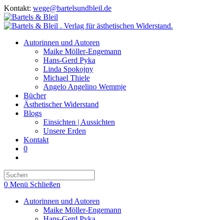
Zum
Kontakt:
wege@bartelsundbleil.de
Inhalt
springen
Autorinnen und Autoren
Maike Möller-Engemann
Hans-Gerd Pyka
Linda Spokojny
Michael Thiele
Angelo Angelino Wemmje
Bücher
Ästhetischer Widerstand
Blogs
Einsichten | Aussichten
Unsere Erden
Kontakt
0
Website-
Suche
Press
umschalten
Escape
0
Menü
Schließen
to
close
Autorinnen und Autoren
the
Maike Möller-Engemann
search
Hans-Gerd Pyka