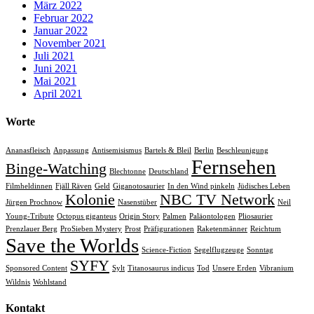
März 2022
Februar 2022
Januar 2022
November 2021
Juli 2021
Juni 2021
Mai 2021
April 2021
Worte
Ananasfleisch
Anpassung
Antisemisismus
Bartels & Bleil
Berlin
Beschleunigung
Fernsehen
Binge-Watching
Blechtonne
Deutschland
Filmheldinnen
Fjäll Räven
Geld
Giganotosaurier
In den Wind pinkeln
Jüdisches Leben
Kolonie
NBC TV Network
Jürgen Prochnow
Nasenstüber
Neil
Young-Tribute
Octopus giganteus
Origin Story
Palmen
Paläontologen
Pliosaurier
Prenzlauer Berg
ProSieben Mystery
Prost
Präfigurationen
Raketenmänner
Reichtum
Save the Worlds
Science-Fiction
Segelflugzeuge
Sonntag
SYFY
Sponsored Content
Sylt
Titanosaurus indicus
Tod
Unsere Erden
Vibranium
Wildnis
Wohlstand
Kontakt