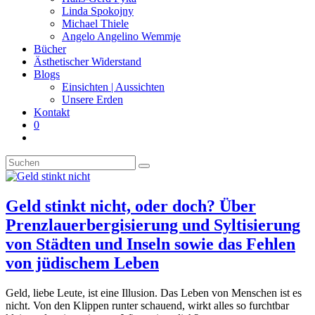
panel.
Linda Spokojny
Michael Thiele
Angelo Angelino Wemmje
Bücher
Ästhetischer Widerstand
Blogs
Einsichten | Aussichten
Unsere Erden
Kontakt
0
Website-
Suche
Diese
umschalten
Website
durchsuchen
Geld stinkt nicht, oder doch? Über
Prenzlauerbergisierung und Syltisierung
von Städten und Inseln sowie das Fehlen
von jüdischem Leben
Geld, liebe Leute, ist eine Illusion. Das Leben von Menschen ist es
nicht. Von den Klippen runter schauend, wirkt alles so furchtbar