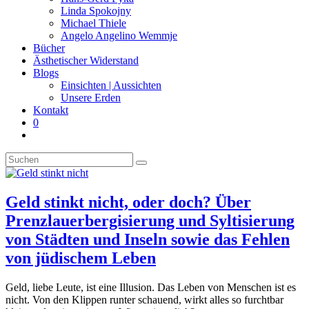
panel.
Linda Spokojny
Michael Thiele
Angelo Angelino Wemmje
Bücher
Ästhetischer Widerstand
Blogs
Einsichten | Aussichten
Unsere Erden
Kontakt
0
Website-
Suche
Diese
umschalten
Website
durchsuchen
Geld stinkt nicht, oder doch? Über
Prenzlauerbergisierung und Syltisierung
von Städten und Inseln sowie das Fehlen
von jüdischem Leben
Geld, liebe Leute, ist eine Illusion. Das Leben von Menschen ist es
nicht. Von den Klippen runter schauend, wirkt alles so furchtbar