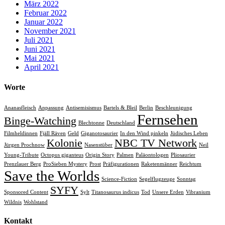
März 2022
Februar 2022
Januar 2022
November 2021
Juli 2021
Juni 2021
Mai 2021
April 2021
Worte
Ananasfleisch
Anpassung
Antisemisismus
Bartels & Bleil
Berlin
Beschleunigung
Fernsehen
Binge-Watching
Blechtonne
Deutschland
Filmheldinnen
Fjäll Räven
Geld
Giganotosaurier
In den Wind pinkeln
Jüdisches Leben
Kolonie
NBC TV Network
Jürgen Prochnow
Nasenstüber
Neil
Young-Tribute
Octopus giganteus
Origin Story
Palmen
Paläontologen
Pliosaurier
Prenzlauer Berg
ProSieben Mystery
Prost
Präfigurationen
Raketenmänner
Reichtum
Save the Worlds
Science-Fiction
Segelflugzeuge
Sonntag
SYFY
Sponsored Content
Sylt
Titanosaurus indicus
Tod
Unsere Erden
Vibranium
Wildnis
Wohlstand
Kontakt