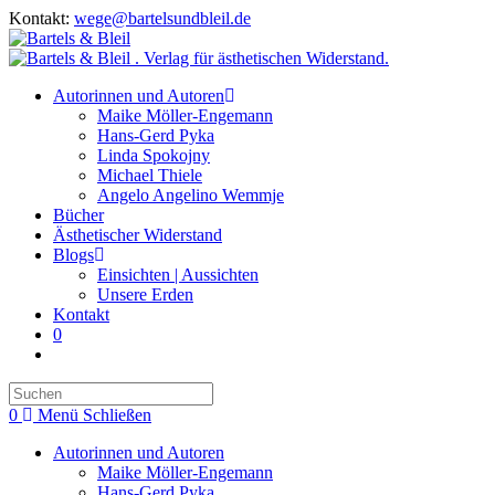
Zum
Kontakt:
wege@bartelsundbleil.de
Inhalt
springen
Autorinnen und Autoren
Maike Möller-Engemann
Hans-Gerd Pyka
Linda Spokojny
Michael Thiele
Angelo Angelino Wemmje
Bücher
Ästhetischer Widerstand
Blogs
Einsichten | Aussichten
Unsere Erden
Kontakt
0
Website-
Suche
Press
umschalten
Escape
0
Menü
Schließen
to
close
Autorinnen und Autoren
the
Maike Möller-Engemann
search
Hans-Gerd Pyka