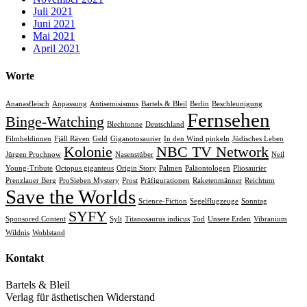
Juli 2021
Juni 2021
Mai 2021
April 2021
Worte
Ananasfleisch
Anpassung
Antisemisismus
Bartels & Bleil
Berlin
Beschleunigung
Fernsehen
Binge-Watching
Blechtonne
Deutschland
Filmheldinnen
Fjäll Räven
Geld
Giganotosaurier
In den Wind pinkeln
Jüdisches Leben
Kolonie
NBC TV Network
Jürgen Prochnow
Nasenstüber
Neil
Young-Tribute
Octopus giganteus
Origin Story
Palmen
Paläontologen
Pliosaurier
Prenzlauer Berg
ProSieben Mystery
Prost
Präfigurationen
Raketenmänner
Reichtum
Save the Worlds
Science-Fiction
Segelflugzeuge
Sonntag
SYFY
Sponsored Content
Sylt
Titanosaurus indicus
Tod
Unsere Erden
Vibranium
Wildnis
Wohlstand
Kontakt
Bartels & Bleil
Verlag für ästhetischen Widerstand