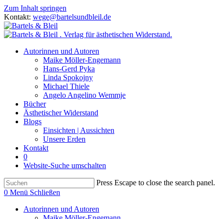
Zum Inhalt springen
Kontakt:
wege@bartelsundbleil.de
Autorinnen und Autoren
Maike Möller-Engemann
Hans-Gerd Pyka
Linda Spokojny
Michael Thiele
Angelo Angelino Wemmje
Bücher
Ästhetischer Widerstand
Blogs
Einsichten | Aussichten
Unsere Erden
Kontakt
0
Website-Suche umschalten
Press Escape to close the search panel.
0
Menü
Schließen
Autorinnen und Autoren
Maike Möller-Engemann