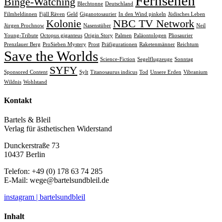
Fernsehen
Binge-Watching
Blechtonne
Deutschland
Filmheldinnen
Fjäll Räven
Geld
Giganotosaurier
In den Wind pinkeln
Jüdisches Leben
Kolonie
NBC TV Network
Jürgen Prochnow
Nasenstüber
Neil
Young-Tribute
Octopus giganteus
Origin Story
Palmen
Paläontologen
Pliosaurier
Prenzlauer Berg
ProSieben Mystery
Prost
Präfigurationen
Raketenmänner
Reichtum
Save the Worlds
Science-Fiction
Segelflugzeuge
Sonntag
SYFY
Sponsored Content
Sylt
Titanosaurus indicus
Tod
Unsere Erden
Vibranium
Wildnis
Wohlstand
Kontakt
Bartels & Bleil
Verlag für ästhetischen Widerstand
Dunckerstraße 73
10437 Berlin
Telefon: +49 (0) 178 63 74 285
E-Mail:
wege@bartelsundbleil.de
instagram | bartelsundbleil
Inhalt