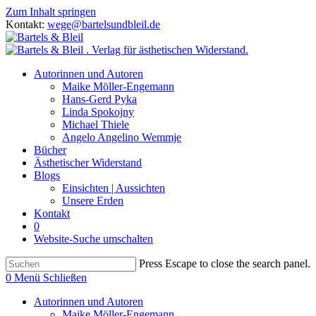
Zum Inhalt springen
Kontakt:
wege@bartelsundbleil.de
Autorinnen und Autoren
Maike Möller-Engemann
Hans-Gerd Pyka
Linda Spokojny
Michael Thiele
Angelo Angelino Wemmje
Bücher
Ästhetischer Widerstand
Blogs
Einsichten | Aussichten
Unsere Erden
Kontakt
0
Website-Suche umschalten
Press Escape to close the search panel.
0
Menü
Schließen
Autorinnen und Autoren
Maike Möller-Engemann