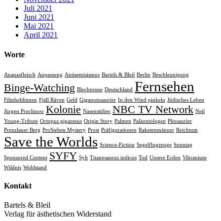
Juli 2021
Juni 2021
Mai 2021
April 2021
Worte
Ananasfleisch
Anpassung
Antisemisismus
Bartels & Bleil
Berlin
Beschleunigung
Fernsehen
Binge-Watching
Blechtonne
Deutschland
Filmheldinnen
Fjäll Räven
Geld
Giganotosaurier
In den Wind pinkeln
Jüdisches Leben
Kolonie
NBC TV Network
Jürgen Prochnow
Nasenstüber
Neil
Young-Tribute
Octopus giganteus
Origin Story
Palmen
Paläontologen
Pliosaurier
Prenzlauer Berg
ProSieben Mystery
Prost
Präfigurationen
Raketenmänner
Reichtum
Save the Worlds
Science-Fiction
Segelflugzeuge
Sonntag
SYFY
Sponsored Content
Sylt
Titanosaurus indicus
Tod
Unsere Erden
Vibranium
Wildnis
Wohlstand
Kontakt
Bartels & Bleil
Verlag für ästhetischen Widerstand