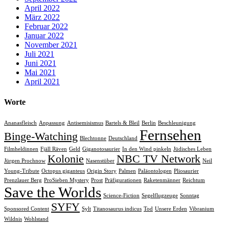
April 2022
März 2022
Februar 2022
Januar 2022
November 2021
Juli 2021
Juni 2021
Mai 2021
April 2021
Worte
Ananasfleisch
Anpassung
Antisemisismus
Bartels & Bleil
Berlin
Beschleunigung
Fernsehen
Binge-Watching
Blechtonne
Deutschland
Filmheldinnen
Fjäll Räven
Geld
Giganotosaurier
In den Wind pinkeln
Jüdisches Leben
Kolonie
NBC TV Network
Jürgen Prochnow
Nasenstüber
Neil
Young-Tribute
Octopus giganteus
Origin Story
Palmen
Paläontologen
Pliosaurier
Prenzlauer Berg
ProSieben Mystery
Prost
Präfigurationen
Raketenmänner
Reichtum
Save the Worlds
Science-Fiction
Segelflugzeuge
Sonntag
SYFY
Sponsored Content
Sylt
Titanosaurus indicus
Tod
Unsere Erden
Vibranium
Wildnis
Wohlstand