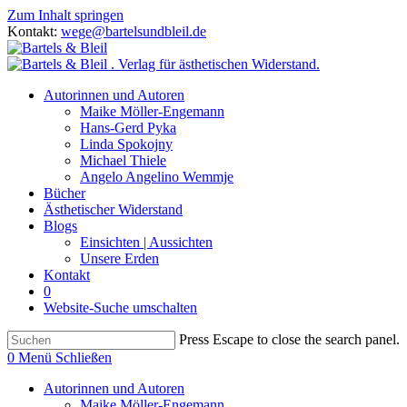
Zum Inhalt springen
Kontakt:
wege@bartelsundbleil.de
Autorinnen und Autoren
Maike Möller-Engemann
Hans-Gerd Pyka
Linda Spokojny
Michael Thiele
Angelo Angelino Wemmje
Bücher
Ästhetischer Widerstand
Blogs
Einsichten | Aussichten
Unsere Erden
Kontakt
0
Website-Suche umschalten
Press Escape to close the search panel.
0
Menü
Schließen
Autorinnen und Autoren
Maike Möller-Engemann