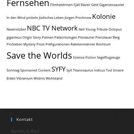
Fernsehen
Filmheldinnen
Fjäll Räven
Geld
Giganotosaurier
Kolonie
In den Wind pinkeln
Jüdisches Leben
Jürgen Prochnow
NBC TV Network
Nasenstüber
Neil Young-Tribute
Octopus
giganteus
Origin Story
Palmen
Paläontologen
Pliosaurier
Prenzlauer Berg
ProSieben Mystery
Prost
Präfigurationen
Raketenmänner
Reichtum
Save the Worlds
Science-Fiction
Segelflugzeuge
SYFY
Sonntag
Sponsored Content
Sylt
Titanosaurus indicus
Tod
Unsere
Erden
Vibranium
Wildnis
Wohlstand
Kontakt
Bartels & Bleil