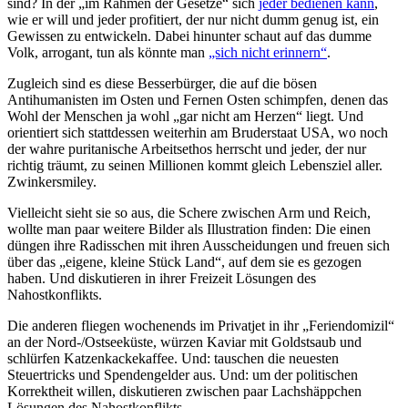
sind? In der „im Rahmen der Gesetze“ sich
jeder bedienen kann
,
wie er will und jeder profitiert, der nur nicht dumm genug ist, ein
Gewissen zu entwickeln. Dabei hinunter schaut auf das dumme
Volk, arrogant, tun als könnte man
„sich nicht erinnern“
.
Zugleich sind es diese Besserbürger, die auf die bösen
Antihumanisten im Osten und Fernen Osten schimpfen, denen das
Wohl der Menschen ja wohl „gar nicht am Herzen“ liegt. Und
orientiert sich stattdessen weiterhin am Bruderstaat USA, wo noch
der wahre puritanische Arbeitsethos herrscht und jeder, der nur
richtig träumt, zu seinen Millionen kommt gleich Lebensziel aller.
Zwinkersmiley.
Vielleicht sieht sie so aus, die Schere zwischen Arm und Reich,
wollte man paar weitere Bilder als Illustration finden: Die einen
düngen ihre Radisschen mit ihren Ausscheidungen und freuen sich
über das „eigene, kleine Stück Land“, auf dem sie es gezogen
haben. Und diskutieren in ihrer Freizeit Lösungen des
Nahostkonflikts.
Die anderen fliegen wochenends im Privatjet in ihr „Feriendomizil“
an der Nord-/Ostseeküste, würzen Kaviar mit Goldstsaub und
schlürfen Katzenkackekaffee. Und: tauschen die neuesten
Steuertricks und Spendengelder aus. Und: um der politischen
Korrektheit willen, diskutieren zwischen paar Lachshäppchen
Lösungen des Nahostkonflikts.