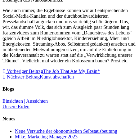
Wie auch immer, die Ergebnisse können wir auf entsprechenden
Social-Media-Kanälen und der durchboulevardisierten
Presselandschaft angucken und uns so richtig schön ärgern. Uns,
wir, das dumme Volk, das sich zum Ausgleich paar Stunden lang
Katzenvideos zum Runterkommen vom „Dauerstress des Lebens“
(gleich Arbeit im Niedriglohnsektor, Kindererziehung, Miet- und
Energiekosten, Streaming-Abos, Selbstmordgedanken) ansehen und
in überteuerten Mietwohnungen sitzen, um auf die Einlieferung in
die Kadaveranstalt zu warten statt auf die „Verwirklichung unserer
Träume“. Vielleicht mal wieder ein Kolosseum bauen? Prost etc.
Weitere
Vorheriger Beitrag
The Job That Ate My Brain*
Nächster Beitrag
Kunst abschaffen
Artikel
ansehen
Blogs
Einsichten | Aussichten
Unsere Erden
Neues
Neue Versuche der ökonomischen Selbstausbeutung
Mike, Marketing Manager 2023