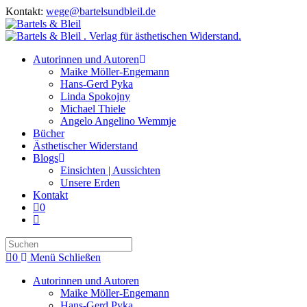
Zum
Kontakt:
wege@bartelsundbleil.de
Inhalt
springen
Autorinnen und Autoren
Maike Möller-Engemann
Hans-Gerd Pyka
Linda Spokojny
Michael Thiele
Angelo Angelino Wemmje
Bücher
Ästhetischer Widerstand
Blogs
Einsichten | Aussichten
Unsere Erden
Kontakt
0
Website-
Suche
Press
umschalten
Escape
0
Menü
Schließen
to
close
Autorinnen und Autoren
the
Maike Möller-Engemann
search
Hans-Gerd Pyka