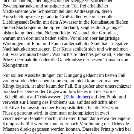
nicht behandelt, aber angesichts der Menge verschriebener
Psychopharmaka und sonstiger zum Teil frei erhältlicher
Medikamente wie Schmerzmittel und Antirezeptiva, deren
Ausscheidungsreste gerade in Großstädten wie unserer aller
Lieblingsstadt Berlin mit dem Abwasser in die Kanalisation fließen,
die bei Starkregen in die Spree überläuft, zeigt es doch „einige“
bisher kaum bedachte Nebeneffekte. Was auch der Grund ist,
warum man dort nicht baden sollte. Vor allem aber langfristige
Wirkungen auf Flora und Fauna außerhalb der Stadt hat – negative
Nachhaltigkeit sozusagen. Der Kreis schließt sich und wir nehmen
auf, was wir ausscheiden. Was nichts Schlechtes per se ist, siehe das
Prinzip Permakultur oder die Geheimnisse der besten Tomaten von
Kleingärtnern.
Nur sollten Ausscheidungen zur Düngung gedacht im besten Fall
von gesunden Menschen kommen, um nicht krank zu machen.
Klingt logisch, ist aber kaum der Fall. Ein großer aber unterschätzter
praktischer Denker der Gegenwart brachte es mit der Formel
„Scheißt nicht auf Trinkwasser“ (
Zirkeldreher
) auf den Punkt und
verweist zur Lösung des Problems u.a. auf das schlichte aber
effektive Trennsystem einer Komposttoilette, bei der Fest von
Flüssig getrennt wird, in dem man unkompliziert in zwei
verschiedene Behälter macht, mit deren Inhalt dann etwa der eigene
Kompost befüllt werden kann oder nach Verdünnung des Urins die
Pflanzen direkt gegossen werden können. Dasselbe Prinzip wird bei