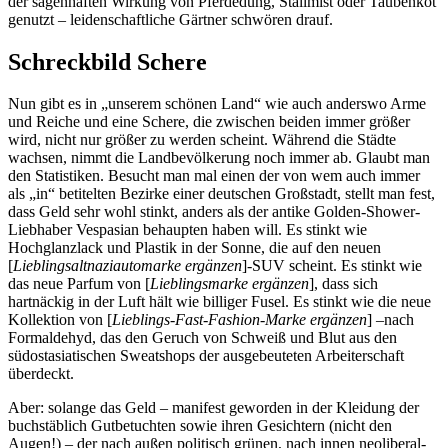
der sagenhaften Wirkung von Pferdedung, Stallmist oder Taubenkot
genutzt – leidenschaftliche Gärtner schwören drauf.
Schreckbild Schere
Nun gibt es in „unserem schönen Land“ wie auch anderswo Arme
und Reiche und eine Schere, die zwischen beiden immer größer
wird, nicht nur größer zu werden scheint. Während die Städte
wachsen, nimmt die Landbevölkerung noch immer ab. Glaubt man
den Statistiken. Besucht man mal einen der von wem auch immer
als „in“ betitelten Bezirke einer deutschen Großstadt, stellt man fest,
dass Geld sehr wohl stinkt, anders als der antike Golden-Shower-
Liebhaber Vespasian behaupten haben will. Es stinkt wie
Hochglanzlack und Plastik in der Sonne, die auf den neuen
[
Lieblingsaltnaziautomarke ergänzen
]-SUV scheint. Es stinkt wie
das neue Parfum von [
Lieblingsmarke ergänzen
], dass sich
hartnäckig in der Luft hält wie billiger Fusel. Es stinkt wie die neue
Kollektion von [
Lieblings-Fast-Fashion-Marke ergänzen
] –nach
Formaldehyd, das den Geruch von Schweiß und Blut aus den
südostasiatischen Sweatshops der ausgebeuteten Arbeiterschaft
überdeckt.
Aber: solange das Geld – manifest geworden in der Kleidung der
buchstäblich Gutbetuchten sowie ihren Gesichtern (nicht den
Augen!) – der nach außen politisch grünen, nach innen neoliberal-