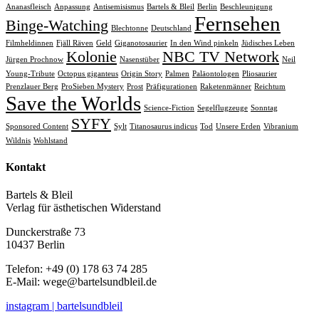
Ananasfleisch
Anpassung
Antisemisismus
Bartels & Bleil
Berlin
Beschleunigung
Fernsehen
Binge-Watching
Blechtonne
Deutschland
Filmheldinnen
Fjäll Räven
Geld
Giganotosaurier
In den Wind pinkeln
Jüdisches Leben
Kolonie
NBC TV Network
Jürgen Prochnow
Nasenstüber
Neil
Young-Tribute
Octopus giganteus
Origin Story
Palmen
Paläontologen
Pliosaurier
Prenzlauer Berg
ProSieben Mystery
Prost
Präfigurationen
Raketenmänner
Reichtum
Save the Worlds
Science-Fiction
Segelflugzeuge
Sonntag
SYFY
Sponsored Content
Sylt
Titanosaurus indicus
Tod
Unsere Erden
Vibranium
Wildnis
Wohlstand
Kontakt
Bartels & Bleil
Verlag für ästhetischen Widerstand
Dunckerstraße 73
10437 Berlin
Telefon: +49 (0) 178 63 74 285
E-Mail:
wege@bartelsundbleil.de
instagram | bartelsundbleil