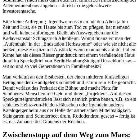
Altenheimneubaus abgehen – direkt in die geldschwere
Investorentasche.
Bitte keine Aufregung. Irgendwo muss man mit den Alten ja hin –
Zeit und Lust, sie zu Hause bis zum Tod zu pflegen, hat niemand
und will keiner aufbringen. Bleibt als Ausweg eben nur die
Kadaveranstalt Schrägstrich Altenheim. Womit finanziert man den
„Aufenthalt“ in der „Endstation Herbstsonne“ oder wie sie nicht alle
heißen, diese Hospize mit Ausblick, wenn man nichts auf der hohen
Kante hat als dieses Riesengrundstück mit einem verfallenden Haus
drauf im Speckgürtel von BerlinHamburgStuttgartDüsseldorf usw. –
seit so und so viel Generationen in Familienbesitz?
Man verkauft an den Erstbesten, der einen mittleren fünfstelligen
Betrag aus dem Handgelenk schüttelt und ist um sein Erbe gebracht.
Damit verlässt das Prekariat die Bühne und macht Platz für
Schöneres: Menschen mit Geld und ihren „Projekten“. Auf diesen
Speckgürtelgrundstücken lässt sich nämlich prima bauen, z.B. so ein
schickes Heinz-von-Heiden-Häuschen oder irgendein anderes
Katalogeigenheim aus der Hölle der ästhetischen Mittelmäßigkeit.
Steingarten und Schotterbeet drum, Rododendron gesetzt – fertig ist
es, das Zuhause des Grauens der Reichen.
Zwischenstopp auf dem Weg zum Mars: