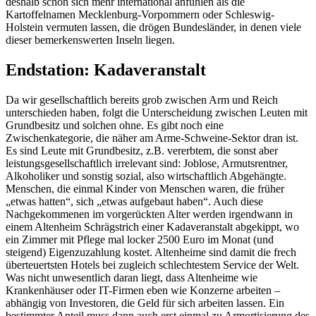
deshalb schon sich mehr international anfühlen als die
Kartoffelnamen Mecklenburg-Vorpommern oder Schleswig-
Holstein vermuten lassen, die drögen Bundesländer, in denen viele
dieser bemerkenswerten Inseln liegen.
Endstation: Kadaveranstalt
Da wir gesellschaftlich bereits grob zwischen Arm und Reich
unterschieden haben, folgt die Unterscheidung zwischen Leuten mit
Grundbesitz und solchen ohne. Es gibt noch eine
Zwischenkategorie, die näher am Arme-Schweine-Sektor dran ist.
Es sind Leute mit Grundbesitz, z.B. vererbtem, die sonst aber
leistungsgesellschaftlich irrelevant sind: Joblose, Armutsrentner,
Alkoholiker und sonstig sozial, also wirtschaftlich Abgehängte.
Menschen, die einmal Kinder von Menschen waren, die früher
„etwas hatten“, sich „etwas aufgebaut haben“. Auch diese
Nachgekommenen im vorgerückten Alter werden irgendwann in
einem Altenheim Schrägstrich einer Kadaveranstalt abgekippt, wo
ein Zimmer mit Pflege mal locker 2500 Euro im Monat (und
steigend) Eigenzuzahlung kostet. Altenheime sind damit die frech
überteuertsten Hotels bei zugleich schlechtestem Service der Welt.
Was nicht unwesentlich daran liegt, dass Altenheime wie
Krankenhäuser oder IT-Firmen eben wie Konzerne arbeiten –
abhängig von Investoren, die Geld für sich arbeiten lassen. Ein
bestimmter Anteil muss dann auch erst einmal zu Armortisierung des