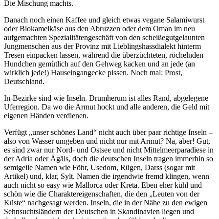
Die Mischung machts.
Danach noch einen Kaffee und gleich etwas vegane Salamiwurst
oder Biokamelkäse aus den Abruzzen oder dem Oman im neu
aufgemachten Spezialitätengeschäft von den scheißegutgelaunten
Jungmenschen aus der Provinz mit Lieblingshassdialekt hinterm
Tresen einpacken lassen, während die überzüchteten, röchelnden
Hundchen gemütlich auf den Gehweg kacken und an jede (an
wirklich jede!) Hauseingangecke pissen. Noch mal: Prost,
Deutschland.
In-Bezirke sind wie Inseln. Drumherum ist alles Rand, abgelegene
Uferregion. Da wo die Armut hockt und alle anderen, die Geld mit
eigenen Händen verdienen.
Verfügt „unser schönes Land“ nicht auch über paar richtige Inseln –
also von Wasser umgeben und nicht nur mit Armut? Na, aber! Gut,
es sind zwar nur Nord- und Ostsee und nicht Mittelmeerparadiese in
der Adria oder Ägäis, doch die deutschen Inseln tragen immerhin so
semigeile Namen wie Föhr, Usedom, Rügen, Darss (sogar mit
Artikel) und, klar, Sylt. Namen die irgendwie fremd klingen, wenn
auch nicht so easy wie Mallorca oder Kreta. Eben eher kühl und
schön wie die Charaktereigenschaften, die den „Leuten von der
Küste“ nachgesagt werden. Inseln, die in der Nähe zu den ewigen
Sehnsuchtsländern der Deutschen in Skandinavien liegen und