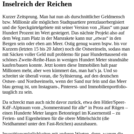
Inselreich der Reichen
Kurzer Zeitsprung. Man hat nun als durschnittlicher Geldmensch
bzw. Millionär alle möglichen Stadtquartiere prenzlauerbergisiert
und die Speckgürtelgebiete mit seiner Version von „Haus“ um paar
Hundert Prozent im Wert gesteigert. Das nächste Projekt also auf
dem Weg zum Platz in der Marsrakete kann nur „etwas“ in den
Bergen sein oder eben am Meer. Ostig genug waren bspw. bis vor
Kurzem (letzten 15 bis 20 Jahre) noch die Ostseeinseln, sodass man
mit Säcken voller Geld null problemo für paar Hunderttausend ein
schönes Zweite-Reihe-Haus in wenigen Hundert Meter strandnähe
kaufen/bauen konnte. Jetzt kosten diese Immobilien halt paar
Millionen mehr, aber wen kümmert das, man hat’s ja. Und so
schreitet sie überall voran, die Syltisierung, auf den deutschen
Ostsee- und Nordseeinseln, wenn der Sand nur fein und das Meer
blau genug ist, um Instagram-, Pinterest- und Immobilienportfolio-
tauglich zu sein.
Da schreckt man auch nicht davor zurück, etwa den Hitler/Speer-
KdF-Alptraum vom „Sommerstrand für alle“ in Prora auf Rügen –
einen Hunderte Meter langen Betonriegel im Kasernenstil – zu
Ferien- und Eigenheimen für die obere Mittelschicht (die
Neidhammel unter den Fast-Reichen) auszubauen.
Investitionsmöglichkeiten mit anderen Worten, denn, warum die