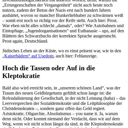
„Errungenschaften der Vergangenheit“ nicht auch heute noch
nutzen, zudem der Beton der Nazis erst nach hundert Jahren
aushärtet, wovon so mancher Bunkerliebhaber zu schwärmen weiß
– somit erst noch so richtig vor der Reife steht. Auch hier: Prost.
War eben nicht alles schlecht „damals“, oder? Wie Autobahnen und
Eintopftage, „Jugendorganisationen“ und Euthanasie – ups, auf den
Blättern des Schwarzbuchs der korrekten Sprache ausgerutscht.
Prost again, Deutschland.
Jüdisches Leben an der Küste, wo es einst präsent war, wie in den
„Kaiserbädern“ auf Usedom
, auch hier: Fehlanzeige.
Hoch die Tassen oder Auf in die
Kleptokratie
Bald also wird erreicht sein, in „unserem schönen Land“, was der
Traum des neuen Geldbürgetums gefühlt schon lange ist: die
Refeudalisierung der Gesellschaft, in der nicht Leistung (haha) – das
Leerversprechen der Sozialdemokratie und die Leitphilosophie der
Christdemokraten –, sondern ganz offen das Geld regiert.
Aristokratie, Oligarchie, Absolutismus – you name it. Ja, warum
denn nicht. Oder kommt niemand der Verdacht, dass wir auf dem
Weg, wenn wir nicht schon längst da sind, in die Kleptodemokratie