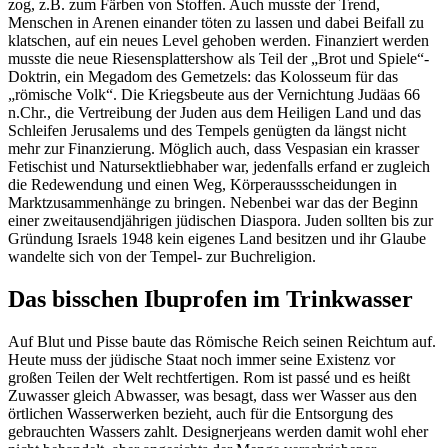
zog, z.B. zum Färben von Stoffen. Auch musste der Trend,
Menschen in Arenen einander töten zu lassen und dabei Beifall zu
klatschen, auf ein neues Level gehoben werden. Finanziert werden
musste die neue Riesensplattershow als Teil der „Brot und Spiele“-
Doktrin, ein Megadom des Gemetzels: das Kolosseum für das
„römische Volk“. Die Kriegsbeute aus der Vernichtung Judäas 66
n.Chr., die Vertreibung der Juden aus dem Heiligen Land und das
Schleifen Jerusalems und des Tempels genügten da längst nicht
mehr zur Finanzierung. Möglich auch, dass Vespasian ein krasser
Fetischist und Natursektliebhaber war, jedenfalls erfand er zugleich
die Redewendung und einen Weg, Körperaussscheidungen in
Marktzusammenhänge zu bringen. Nebenbei war das der Beginn
einer zweitausendjährigen jüdischen Diaspora. Juden sollten bis zur
Gründung Israels 1948 kein eigenes Land besitzen und ihr Glaube
wandelte sich von der Tempel- zur Buchreligion.
Das bisschen Ibuprofen im Trinkwasser
Auf Blut und Pisse baute das Römische Reich seinen Reichtum auf.
Heute muss der jüdische Staat noch immer seine Existenz vor
großen Teilen der Welt rechtfertigen. Rom ist passé und es heißt
Zuwasser gleich Abwasser, was besagt, dass wer Wasser aus den
örtlichen Wasserwerken bezieht, auch für die Entsorgung des
gebrauchten Wassers zahlt. Designerjeans werden damit wohl eher