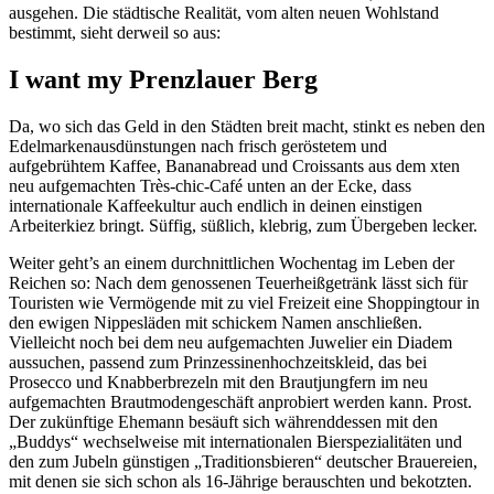
ausgehen. Die städtische Realität, vom alten neuen Wohlstand
bestimmt, sieht derweil so aus:
I want my Prenzlauer Berg
Da, wo sich das Geld in den Städten breit macht, stinkt es neben den
Edelmarkenausdünstungen nach frisch geröstetem und
aufgebrühtem Kaffee, Bananabread und Croissants aus dem xten
neu aufgemachten Très-chic-Café unten an der Ecke, dass
internationale Kaffeekultur auch endlich in deinen einstigen
Arbeiterkiez bringt. Süffig, süßlich, klebrig, zum Übergeben lecker.
Weiter geht’s an einem durchnittlichen Wochentag im Leben der
Reichen so: Nach dem genossenen Teuerheißgetränk lässt sich für
Touristen wie Vermögende mit zu viel Freizeit eine Shoppingtour in
den ewigen Nippesläden mit schickem Namen anschließen.
Vielleicht noch bei dem neu aufgemachten Juwelier ein Diadem
aussuchen, passend zum Prinzessinenhochzeitskleid, das bei
Prosecco und Knabberbrezeln mit den Brautjungfern im neu
aufgemachten Brautmodengeschäft anprobiert werden kann. Prost.
Der zukünftige Ehemann besäuft sich währenddessen mit den
„Buddys“ wechselweise mit internationalen Bierspezialitäten und
den zum Jubeln günstigen „Traditionsbieren“ deutscher Brauereien,
mit denen sie sich schon als 16-Jährige berauschten und bekotzten.