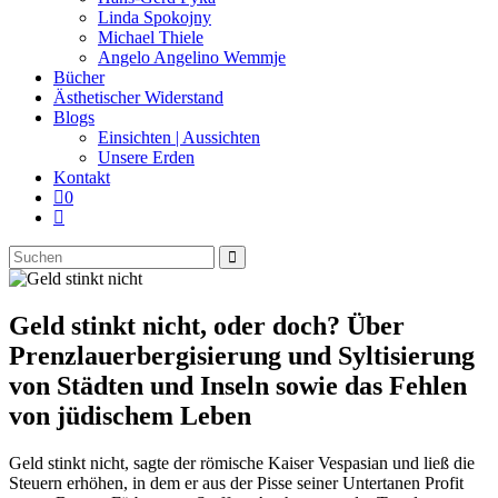
panel.
Linda Spokojny
Michael Thiele
Angelo Angelino Wemmje
Bücher
Ästhetischer Widerstand
Blogs
Einsichten | Aussichten
Unsere Erden
Kontakt
0
Website-
Suche
Diese
umschalten
Website
durchsuchen
Geld stinkt nicht, oder doch? Über
Prenzlauerbergisierung und Syltisierung
von Städten und Inseln sowie das Fehlen
von jüdischem Leben
Geld stinkt nicht, sagte der römische Kaiser Vespasian und ließ die
Steuern erhöhen, in dem er aus der Pisse seiner Untertanen Profit