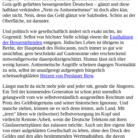
Geiz-gelb gefärbten bessergestellen Deutschen – glänzt und diese
halblaut verkünden „Nein zu Antisemetismus“ ist doch alles klar,
oder nicht. Nein, denn das Geld glänzt wie Salzboden. Schön an der
Oberfläche, tot darunter.
Und politisch wie gesellschaftlich ändert sich exakt nichts, im
Gegenteil. Selbst von höchster Stelle schlägt einem die
Egalhaltung
der Besserstehenden
entgegen. Jüdisches Leben ist übrigens in
Berlin, der Hauptstadt des Holocausts, noch immer so gut wie
unsichtbar, gern beschränkt auf Gastronomie oder erschreckend
notwendigerweise dauerpolizeigeschützt. Humus lässt sich eher
wenig hassen. Antisemetische Angriffe scheinen dagegen Normalität
zu sein, selbst im unaufgeregt aufgeregten bürgerlich
scheinaufegklärten
Herzen von Prenlauer Berg
.
Längst macht da nicht mehr jede und jeder mit, gerade die Jüngeren.
Ein Teil der kommenden Generation ist schon jetzt unendlich
gelangweilt vom wie selbstverständlich ausgestellten Reichtum und
Protz des Geldbürgertums und seiner historischen Ignoranz. Und
manche ziehen, können sie es sich denn leisten, aufs Land. Mit
„irren“ Ideen wie (teilweiser) Selbstversorgung im Kopf und
vielleicht Remote-Arbeit, wenn die Deutsche Telekom mit ihren
Glasfasernetzplänen das zulassen möchte. Auch um ihre eigene Idee
von einer aufgeklärten Gesellschaft zu leben, ohne den Druck des
Geldes und den alles bestimmenden Wertmaßstäben, die davon