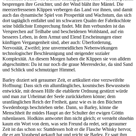
besprengen ihre Gesichter, und der Wind bläht ihre Mäntel. Die
meerzerfressenen Klippen verbergen das Land vor ihnen, und damit
auch das dynamische Spiel von Prosperität und Wachstum, das sich
dort tagtäglich entfaltet und im schwarzen Qualm der Fabrikschlote
seine bildlichste Entsprechung findet. Mit ihm verbunden ist das
Versprechen auf Teilhabe und bescheidenen Wohlstand, auf ein
besseres Leben, in dem Armut und Elend Erscheinungen einer
künftigen Vergangenheit sind, aber auch: Überforderung,
Nervosität, Zweifel; jene unvermeidlichen Nebenwirkungen
technologischer Beschleunigung und steigender sozialer
Komplexität. An diesem Morgen haben die Klippen sie von alldem
abgeschnitten: Da ist nur noch die graue Meeresdecke, da sind Sand
und Schlick und schmutziger Himmel.
Barley doziert seit geraumer Zeit, er artikuliert eine verzweifelte
Hoffnung: Dass sich ein allumfängliches, kosmisches Bewusstsein
entwickle, mit dessen Hilfe die etablierte Ordnung gestürzt würde
und man zur Urheimat der Seele zurückkehren könne; dem
uranfänglichen Reich der Freiheit, ganz wie es in den Büchern
Swedenborgs beschrieben stehe. Dann, so Barley, könne die
Menschheit ihr müdes Haupt an der Schulter der ewigen Göttin
ruhenlassen. Hodkins antwortet ihm nicht gleich; er versteht ohnehin
kaum ein Wort von dem, was sein Freund da redet, seit geraumer
Zeit ist das schon so: Stattdessen holt er die Flasche Whisky hervor,
die er am Vorabend gekauft hat und reicht sie Barley. Er sagt ihm