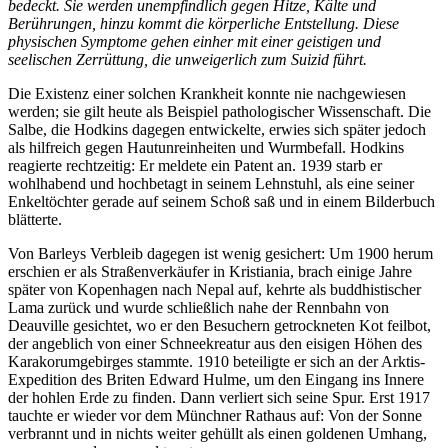
bedeckt. Sie werden unempfindlich gegen Hitze, Kälte und
Berührungen, hinzu kommt die körperliche Entstellung. Diese
physischen Symptome gehen einher mit einer geistigen und
seelischen Zerrüttung, die unweigerlich zum Suizid führt.
Die Existenz einer solchen Krankheit konnte nie nachgewiesen
werden; sie gilt heute als Beispiel pathologischer Wissenschaft. Die
Salbe, die Hodkins dagegen entwickelte, erwies sich später jedoch
als hilfreich gegen Hautunreinheiten und Wurmbefall. Hodkins
reagierte rechtzeitig: Er meldete ein Patent an. 1939 starb er
wohlhabend und hochbetagt in seinem Lehnstuhl, als eine seiner
Enkeltöchter gerade auf seinem Schoß saß und in einem Bilderbuch
blätterte.
Von Barleys Verbleib dagegen ist wenig gesichert: Um 1900 herum
erschien er als Straßenverkäufer in Kristiania, brach einige Jahre
später von Kopenhagen nach Nepal auf, kehrte als buddhistischer
Lama zurück und wurde schließlich nahe der Rennbahn von
Deauville gesichtet, wo er den Besuchern getrockneten Kot feilbot,
der angeblich von einer Schneekreatur aus den eisigen Höhen des
Karakorumgebirges stammte. 1910 beteiligte er sich an der Arktis-
Expedition des Briten Edward Hulme, um den Eingang ins Innere
der hohlen Erde zu finden. Dann verliert sich seine Spur. Erst 1917
tauchte er wieder vor dem Münchner Rathaus auf: Von der Sonne
verbrannt und in nichts weiter gehüllt als einen goldenen Umhang,