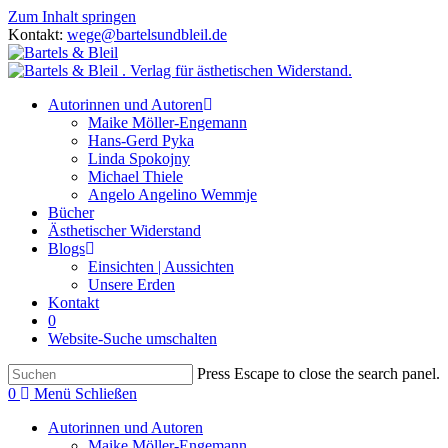
Zum Inhalt springen
Kontakt:
wege@bartelsundbleil.de
Autorinnen und Autoren
Maike Möller-Engemann
Hans-Gerd Pyka
Linda Spokojny
Michael Thiele
Angelo Angelino Wemmje
Bücher
Ästhetischer Widerstand
Blogs
Einsichten | Aussichten
Unsere Erden
Kontakt
0
Website-Suche umschalten
Press Escape to close the search panel.
0
Menü
Schließen
Autorinnen und Autoren
Maike Möller-Engemann