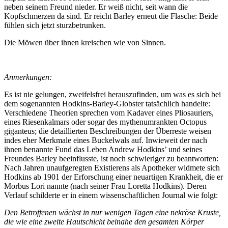
neben seinem Freund nieder. Er weiß nicht, seit wann die
Kopfschmerzen da sind. Er reicht Barley erneut die Flasche: Beide
fühlen sich jetzt sturzbetrunken.
Die Möwen über ihnen kreischen wie von Sinnen.
Anmerkungen:
Es ist nie gelungen, zweifelsfrei herauszufinden, um was es sich bei
dem sogenannten Hodkins-Barley-Globster tatsächlich handelte:
Verschiedene Theorien sprechen vom Kadaver eines Pliosauriers,
eines Riesenkalmars oder sogar des mythenumrankten Octopus
giganteus; die detaillierten Beschreibungen der Überreste weisen
indes eher Merkmale eines Buckelwals auf. Inwieweit der nach
ihnen benannte Fund das Leben Andrew Hodkins’ und seines
Freundes Barley beeinflusste, ist noch schwieriger zu beantworten:
Nach Jahren unaufgeregten Existierens als Apotheker widmete sich
Hodkins ab 1901 der Erforschung einer neuartigen Krankheit, die er
Morbus Lori nannte (nach seiner Frau Loretta Hodkins). Deren
Verlauf schilderte er in einem wissenschaftlichen Journal wie folgt:
Den Betroffenen wächst in nur wenigen Tagen eine nekröse Kruste,
die wie eine zweite Hautschicht beinahe den gesamten Körper