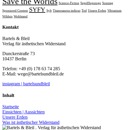
Save the Worlds
Science-Fiction
Segelflugzeuge
Sonntag
SYFY
Sponsored Content
Sylt
Titanosaurus indicus
Tod
Unsere Erden
Vibranium
Wildnis
Wohlstand
Kontakt
Bartels & Bleil
Verlag für ästhetischen Widerstand
Dunckerstraße 73
10437 Berlin
Telefon: +49 (0) 178 63 74 285
E-Mail:
wege@bartelsundbleil.de
instagram | bartelsundbleil
Inhalt
Startseite
Einsichten | Aussichten
Unsere Erden
Was ist ästhetischer Widerstand