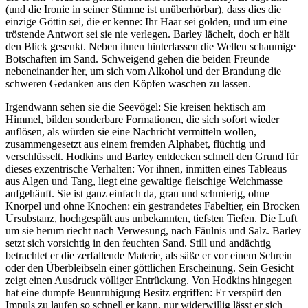
(und die Ironie in seiner Stimme ist unüberhörbar), dass dies die
einzige Göttin sei, die er kenne: Ihr Haar sei golden, und um eine
tröstende Antwort sei sie nie verlegen. Barley lächelt, doch er hält
den Blick gesenkt. Neben ihnen hinterlassen die Wellen schaumige
Botschaften im Sand. Schweigend gehen die beiden Freunde
nebeneinander her, um sich vom Alkohol und der Brandung die
schweren Gedanken aus den Köpfen waschen zu lassen.
Irgendwann sehen sie die Seevögel: Sie kreisen hektisch am
Himmel, bilden sonderbare Formationen, die sich sofort wieder
auflösen, als würden sie eine Nachricht vermitteln wollen,
zusammengesetzt aus einem fremden Alphabet, flüchtig und
verschlüsselt. Hodkins und Barley entdecken schnell den Grund für
dieses exzentrische Verhalten: Vor ihnen, inmitten eines Tableaus
aus Algen und Tang, liegt eine gewaltige fleischige Weichmasse
aufgehäuft. Sie ist ganz einfach da, grau und schmierig, ohne
Knorpel und ohne Knochen: ein gestrandetes Fabeltier, ein Brocken
Ursubstanz, hochgespült aus unbekannten, tiefsten Tiefen. Die Luft
um sie herum riecht nach Verwesung, nach Fäulnis und Salz. Barley
setzt sich vorsichtig in den feuchten Sand. Still und andächtig
betrachtet er die zerfallende Materie, als säße er vor einem Schrein
oder den Überbleibseln einer göttlichen Erscheinung. Sein Gesicht
zeigt einen Ausdruck völliger Entrückung. Von Hodkins hingegen
hat eine dumpfe Beunruhigung Besitz ergriffen: Er verspürt den
Impuls zu laufen so schnell er kann, nur widerwillig lässt er sich