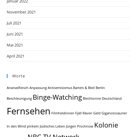
Januar 2022
November 2021
Juli 2021
Juni 2021
Mai 2021
April 2021
Worte
Ananasfleisch
Anpassung
Antisemisismus
Bartels & Bleil
Berlin
Binge-Watching
Beschleunigung
Blechtonne
Deutschland
Fernsehen
Filmheldinnen
Fjäll Räven
Geld
Giganotosaurier
Kolonie
In den Wind pinkeln
Jüdisches Leben
Jürgen Prochnow
NBC TV Network