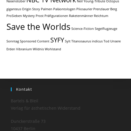
Nasenstüber
Neil Young-Tribute
Octopus
giganteus
Origin Story
Palmen
Paläontologen
Pliosaurier
Prenzlauer Berg
ProSieben Mystery
Prost
Präfigurationen
Raketenmänner
Reichtum
Save the Worlds
Science-Fiction
Segelflugzeuge
SYFY
Sonntag
Sponsored Content
Sylt
Titanosaurus indicus
Tod
Unsere
Erden
Vibranium
Wildnis
Wohlstand
Kontakt
Bartels & Bleil
Verlag für ästhetischen Widerstand
Dunckerstraße 73
10437 Berlin